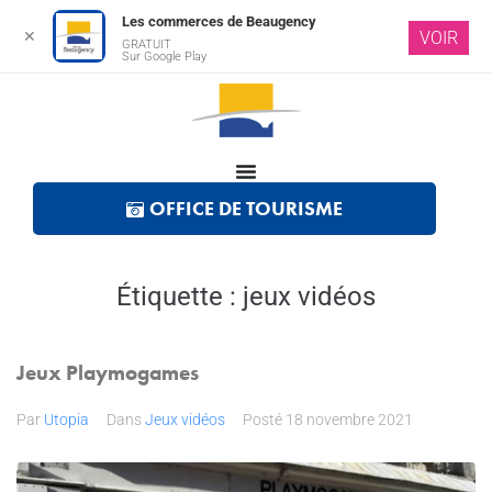
Les commerces de Beaugency
✕
VOIR
GRATUIT
Sur Google Play
OFFICE DE TOURISME
Étiquette :
jeux vidéos
Jeux Playmogames
Par
Utopia
Dans
Jeux vidéos
Posté
18 novembre 2021