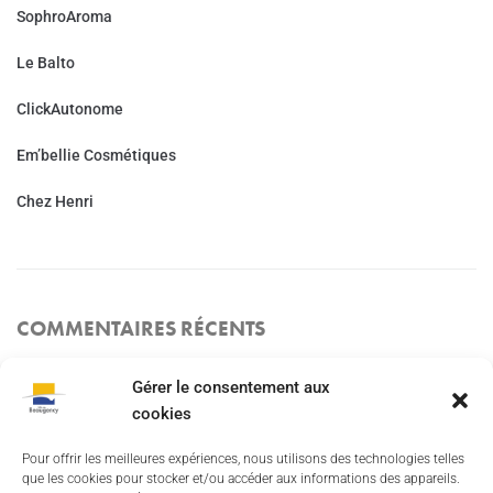
SophroAroma
Le Balto
ClickAutonome
Em’bellie Cosmétiques
Chez Henri
COMMENTAIRES RÉCENTS
Gérer le consentement aux
cookies
Besoin d'aide ?
Pour offrir les meilleures expériences, nous utilisons des technologies telles
Mentions Légales
que les cookies pour stocker et/ou accéder aux informations des appareils.