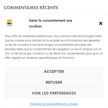
COMMENTAIRES RÉCENTS
Gérer le consentement aux
cookies
Besoin d'aide ?
Pour offrir les meilleures expériences, nous utilisons des technologies telles
Mentions Légales
que les cookies pour stocker et/ou accéder aux informations des appareils.
Le fait de consentir à ces technologies nous permettra de traiter des
données telles que le comportement de navigation ou les ID uniques sur ce
Politique des cookies
site. Le fait de ne pas consentir ou de retirer son consentement peut avoir un
effet négatif sur certaines caractéristiques et fonctions.
Site internet Mairie
ACCEPTER
Connexion
REFUSER
VOIR LES PRÉFÉRENCES
2022 © Tous droits réservés
Politique de cookies
Mentions Légales
Propulsé par Utopia
(sites internet de collectivités