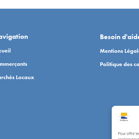
vigation
Besoin d'aid
cueil
Mentions Légal
mmerçants
Politique des c
rchés Locaux
Pour offrir l